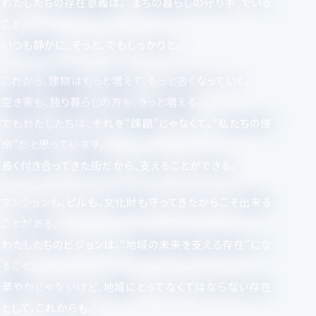
わたしたちの存在意義は、“まちの暮らしの守り手”でいる
こと。
いつも静かに、そっと、でもしっかりと。
これから、建物はもっと増えて、もっと古くなっていく。
空き家も、独り暮らしの方も、きっと増える。
でもわたしたちは、それを“課題”じゃなくて、“私たちの使
命”だと思っています。
長く付き合ってきた街だから、支えることができる。
マンションも、ビルも、文化財も守ってきたからこそ出来る
ことがある。
わたしたちのビジョンは、“地域の未来を支える存在”にな
ること。
華やかじゃないけど、地域にとってなくてはならない存在
として、これからも。