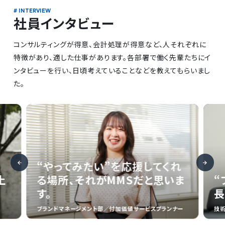
社員インタビュー
コンサルティングが得意、会計処理が得意など、人それぞれに
特徴があり、適した仕事があります。各部署で働く先輩たちにイ
ンタビューを行い、日頃考えていることなどを教えてもらいまし
た。
“やってみたい”を応援してくれ
土
る場所、それがMMSだと思いま
“
す。
長
ブランドマネージメント部／付加価値サービスプランナー
技