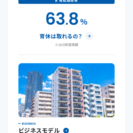
有給取得率
63
8
.
%
育休は取れるの？
※2025年度実績
ビジネスモデル
企業