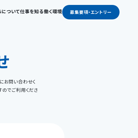
ちについて
仕事を知る
働く環境
募集要項
・エントリー
私たちについて
仕事を知る
お知らせ
働く環境
働く人たち
企業文化とビジョン
生活総合コンサルタント
新卒採用
せ
福利厚生と職場環境
社員インタビュー
ビジネスモデル
付加価値サービスプランナー
中途採用
よくある質問
クロストーク
数字で見るMMS
マンション等会計事務
契約社員・パート採用
採用担当者から
採用メッセージ
技術コンサルタント
にお問い合わせく
すのでご利用くださ