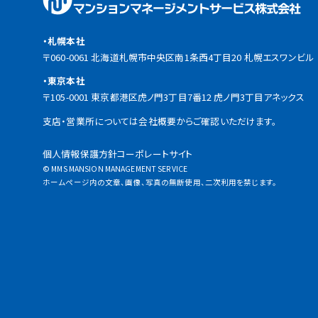
・札幌本社
〒060-0061 北海道札幌市中央区南1条西4丁目20 札幌エスワンビル
・東京本社
〒105-0001 東京都港区虎ノ門3丁目7番12 虎ノ門3丁目アネックス
支店・営業所については会社概要からご確認いただけます。
個人情報保護方針
コーポレートサイト
© MMS MANSION MANAGEMENT SERVICE
ホームページ内の文章、画像、写真の無断使用、二次利用を禁じます。