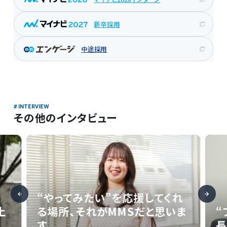
新卒採用
中途採用
その他のインタビュー
“やってみたい”を応援してくれ
土
る場所、それがMMSだと思いま
“
す。
長