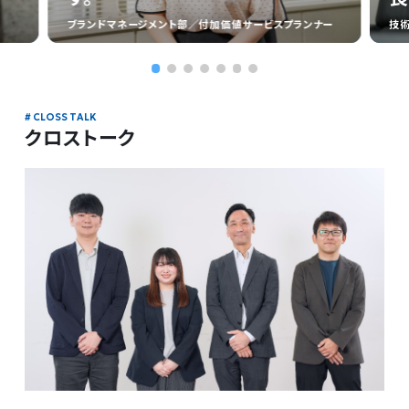
ブランドマネージメント部／付加価値サービスプランナー
技
クロストーク