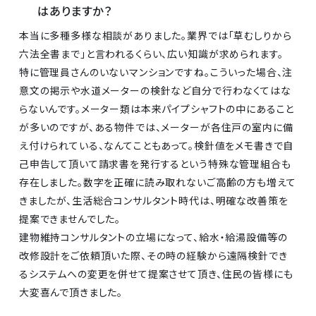
はありますか？
本当に多種多様な相談がありました。業界では「草むしりから
六法全書まで」と言われるくらい、広い知識が求められます。
特に管理員さんのいないマンションですね。こういった場合、注
意文の掲示や水道メーターの検針など自分で行わなくてはな
らないんです。メーター類は本来パイプシャフトの中にあること
が多いのですが、ある物件では、メーターが各住戸の室内に備
え付けられている、なんてこともあって。検針値をメモ書きで自
己申告して頂いて請求書を発行するという特殊な管理組合も
存在しました。数字を正確に読み取れないご高齢の方も増えて
きましたが、生活総合コンサルタント時代は、明確な改善策を
提案できませんでした。
建物維持コンサルタントの立場になって、給水・給湯設備等の
改修設計をご依頼頂いた際、その時の経験から遠隔検針でき
るシステムへの変更を併せて提案させて頂き、住民の皆様にも
大変喜んで頂きました。