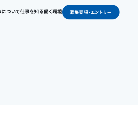
ちについて
仕事を知る
働く環境
募集要項
・エントリー
私たちについて
仕事を知る
お知らせ
働く環境
働く人たち
企業文化とビジョン
生活総合コンサルタント
新卒採用
福利厚生と職場環境
社員インタビュー
ビジネスモデル
付加価値サービスプランナー
中途採用
よくある質問
クロストーク
数字で見るMMS
マンション等会計事務
契約社員・パート採用
採用担当者から
採用メッセージ
技術コンサルタント