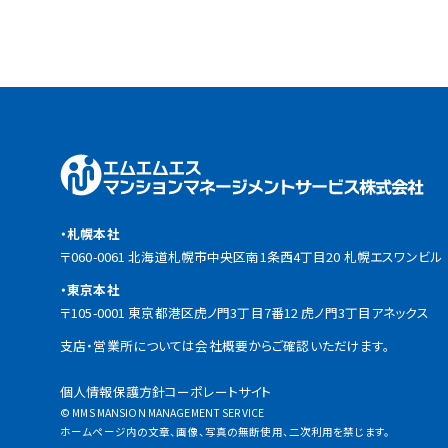
・札幌本社
〒060-0061 北海道札幌市中央区南1条西4丁目20 札幌エスワンビル
・東京本社
〒105-0001 東京都港区虎ノ門3丁目7番12 虎ノ門3丁目アネックス
支店・営業所については会社概要からご確認いただけます。
個人情報保護方針
コーポレートサイト
© MMS MANSION MANAGEMENT SERVICE
ホームページ内の文章、画像、写真の無断使用、二次利用を禁じます。