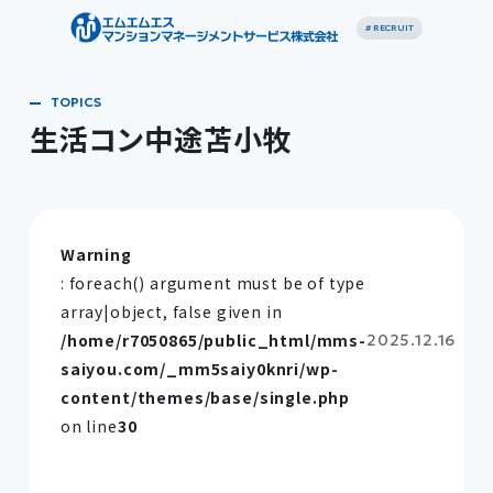
# RECRUIT
生活コン中途苫小牧
Warning
: foreach() argument must be of type
array|object, false given in
/home/r7050865/public_html/mms-
2025.12.16
saiyou.com/_mm5saiy0knri/wp-
content/themes/base/single.php
on line
30