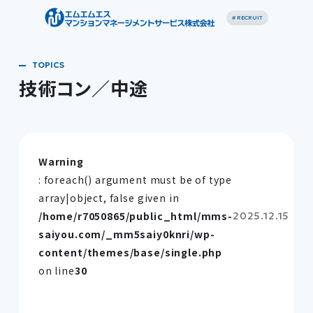
# RECRUIT
技術コン／中途
Warning
: foreach() argument must be of type
array|object, false given in
/home/r7050865/public_html/mms-
2025.12.15
saiyou.com/_mm5saiy0knri/wp-
content/themes/base/single.php
on line
30