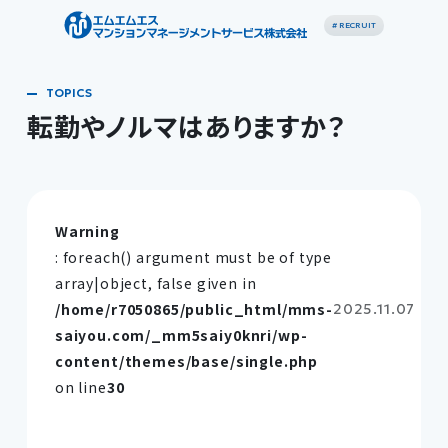
# RECRUIT
転勤やノルマはありますか？
Warning
: foreach() argument must be of type
array|object, false given in
/home/r7050865/public_html/mms-
2025.11.07
saiyou.com/_mm5saiy0knri/wp-
content/themes/base/single.php
on line
30