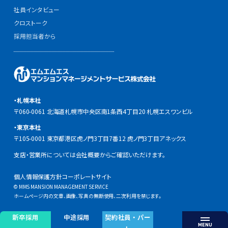
社員インタビュー
クロストーク
採用担当者から
・札幌本社
〒060-0061 北海道札幌市中央区南1条西4丁目20 札幌エスワンビル
・東京本社
〒105-0001 東京都港区虎ノ門3丁目7番12 虎ノ門3丁目アネックス
支店・営業所については会社概要からご確認いただけます。
個人情報保護方針
コーポレートサイト
© MMS MANSION MANAGEMENT SERVICE
ホームページ内の文章、画像、写真の無断使用、二次利用を禁じます。
新卒採用
中途採用
契約社員・パー
MENU