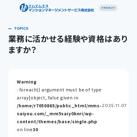
# RECRUIT
業務に活かせる経験や資格はあり
ますか？
Warning
: foreach() argument must be of type
array|object, false given in
/home/r7050865/public_html/mms-
2025.11.07
saiyou.com/_mm5saiy0knri/wp-
content/themes/base/single.php
on line
30