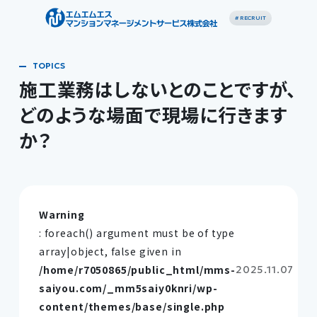
# RECRUIT
施工業務はしないとのことですが、
どのような場面で現場に行きます
か？
Warning
: foreach() argument must be of type
array|object, false given in
/home/r7050865/public_html/mms-
2025.11.07
saiyou.com/_mm5saiy0knri/wp-
content/themes/base/single.php