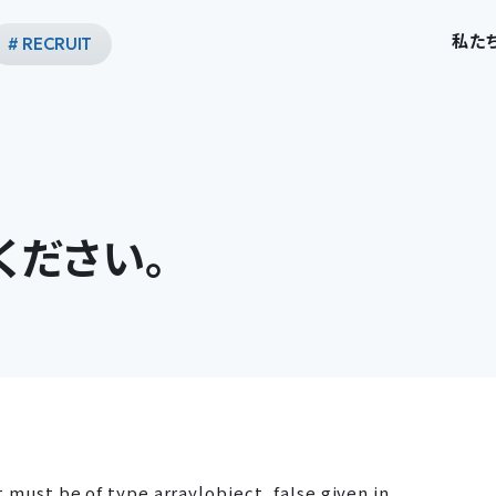
私た
# RECRUIT
ください。
 must be of type array|object, false given in