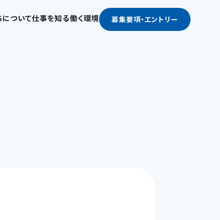
ちについて
仕事を知る
働く環境
募集要項
・エントリー
私たちについて
仕事を知る
お知らせ
働く環境
働く人たち
企業文化とビジョン
生活総合コンサルタント
新卒採用
福利厚生と職場環境
社員インタビュー
ビジネスモデル
付加価値サービスプランナー
中途採用
よくある質問
クロストーク
数字で見るMMS
マンション等会計事務
契約社員・パート採用
採用担当者から
採用メッセージ
技術コンサルタント