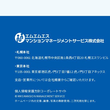
・札幌本社
〒060-0061 北海道札幌市中央区南1条西4丁目20 札幌エスワンビル
・東京本社
〒105-0001 東京都港区虎ノ門3丁目7番12 虎ノ門3丁目アネックス
支店・営業所については会社概要からご確認いただけます。
個人情報保護方針
コーポレートサイト
© MMS MANSION MANAGEMENT SERVICE
ホームページ内の文章、画像、写真の無断使用、二次利用を禁じます。