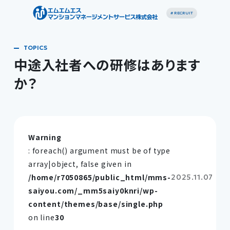
# RECRUIT
中途入社者への研修はあります
か？
Warning
: foreach() argument must be of type
array|object, false given in
/home/r7050865/public_html/mms-
2025.11.07
saiyou.com/_mm5saiy0knri/wp-
content/themes/base/single.php
on line
30