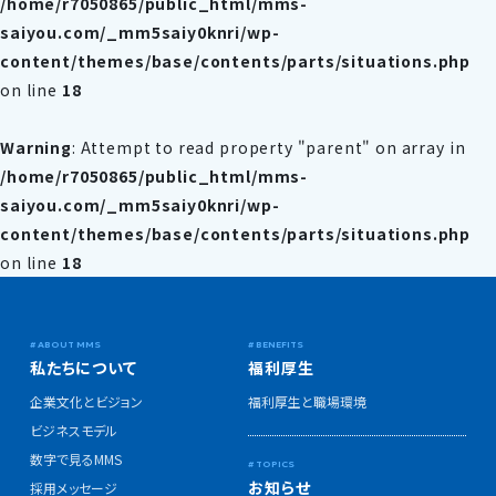
/home/r7050865/public_html/mms-
saiyou.com/_mm5saiy0knri/wp-
content/themes/base/contents/parts/situations.php
on line
18
Warning
: Attempt to read property "parent" on array in
/home/r7050865/public_html/mms-
saiyou.com/_mm5saiy0knri/wp-
content/themes/base/contents/parts/situations.php
on line
18
私たちについて
福利厚生
企業文化とビジョン
福利厚生と職場環境
ビジネスモデル
数字で見るMMS
お知らせ
採用メッセージ