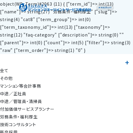
object(WP_Term)#2063 (11) { ["term_id"]=> int(13)
# RECRUIT
["name"]=> string(27) "労務条件・福利厚生" ["slug"]=>
string(4) "cat8" ["term_group"]=> int(0)
["term_taxonomy_id"]=> int(13) ["taxonomy"]=>
string(12) "faq-category" ["description"]=> string(0) ""
["parent"]=> int(0) ["count"]=> int(5) ["filter"]=> string(3)
"raw" ["term_order"]=> string(1) "0" }
全て
その他
マンション等会計事務
中途／正社員
中途／管理員・清掃員
付加価値サービスプランナー
労務条件・福利厚生
技術コンサルタント
新卒採用