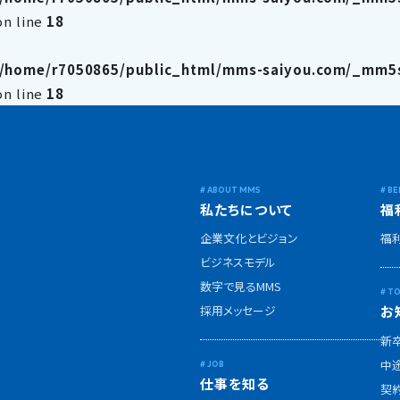
n line
18
/home/r7050865/public_html/mms-saiyou.com/_mm5s
n line
18
私たちについて
福
企業文化とビジョン
福
ビジネスモデル
数字で見るMMS
採用メッセージ
お
新
中
仕事を知る
契