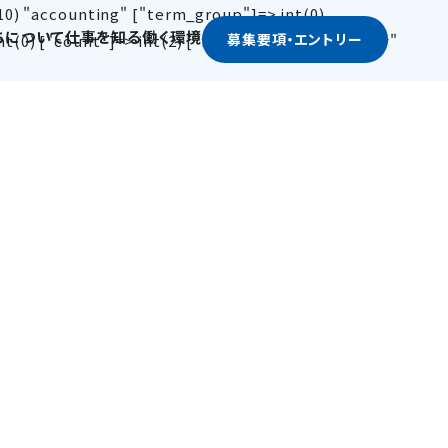
0) "accounting" ["term_group"]=> int(0)
ちについて
仕事を知る
働く環境
募集要項
・エントリー
(0) ["count"]=> int(2) ["filter"]=> string(3) "raw"
私たちについて
仕事を知る
お知らせ
働く環境
働く人たち
企業文化とビジョン
生活総合コンサルタント
新卒採用
福利厚生と職場環境
社員インタビュー
ビジネスモデル
付加価値サービスプランナー
中途採用
よくある質問
クロストーク
数字で見るMMS
マンション等会計事務
契約社員・パート採用
採用担当者から
採用メッセージ
技術コンサルタント