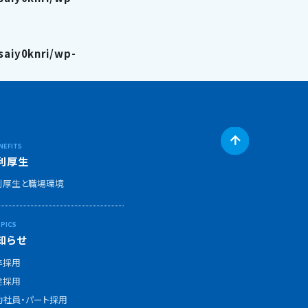
aiy0knri/wp-
利厚生
利厚生と職場環境
知らせ
卒採用
途採用
約社員・パート採用