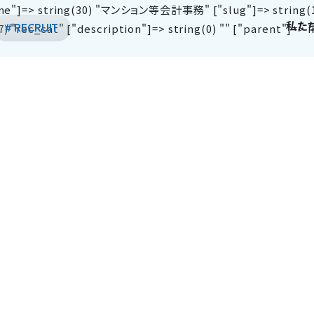
name"]=> string(30) "マンション等会計事務" ["slug"]=> string(1
私た
"rec_cat" ["description"]=> string(0) "" ["parent"]=> int
# RECRUIT