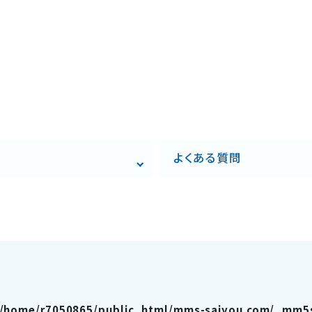
よくある質問
/home/r7050865/public_html/mms-saiyou.com/_mm5s