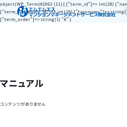
object(WP_Term)#2063 (11) { ["term_id"]=> int(28) ["
["term_taxonomy_id"]=> int(28) ["taxonomy"]=> string(7) 
["term_order"]=> string(1) "6" }
マニュアル
コンテンツがありません