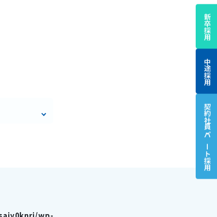
新卒採用
中途採用
契約社員・パート
採用
aiy0knri/wp-