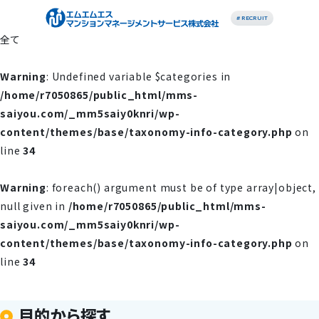
# RECRUIT
全て
Warning
: Undefined variable $categories in
/home/r7050865/public_html/mms-
saiyou.com/_mm5saiy0knri/wp-
content/themes/base/taxonomy-info-category.php
on
line
34
Warning
: foreach() argument must be of type array|object,
null given in
/home/r7050865/public_html/mms-
saiyou.com/_mm5saiy0knri/wp-
content/themes/base/taxonomy-info-category.php
on
line
34
目的から探す