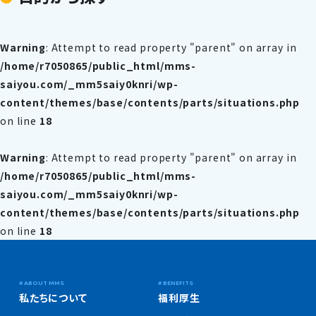
Warning
: Attempt to read property "parent" on array in
/home/r7050865/public_html/mms-
saiyou.com/_mm5saiy0knri/wp-
content/themes/base/contents/parts/situations.php
on line
18
Warning
: Attempt to read property "parent" on array in
/home/r7050865/public_html/mms-
saiyou.com/_mm5saiy0knri/wp-
content/themes/base/contents/parts/situations.php
on line
18
私たちについて
福利厚生